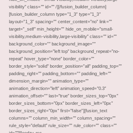
visibility” class=”” id=”” /][/fusion_builder_column]
[fusion_builder_column type=”1_3″ type=”1_3″
layout=”1_3″ spacing=”” center_content=”no” link=””
target=”_self” min_height=”” hide_on_mobile=”small-
visibility,medium-visibility,large-visibility” class=”” id=””
background_color=”” background_image=””
background_position=”left top” background_repeat=”no-
repeat” hover_type=”none” border_color=””
border_style=”solid” border_position=”all” padding_top=””
padding_right=”” padding_bottom=”” padding_left=””
dimension_margin=”” animation_type=””
animation_direction=”left” animation_speed=”0.3″
animation_offset=”” last=”true” border_sizes_top=”0px”
border_sizes_bottom=”0px” border_sizes_left=”0px”
border_sizes_right=”0px” first=”false”][fusion_text
columns=”” column_min_width=”” column_spacing=””
rule_style=”default” rule_size=”” rule_color=”” class=””
id=””][feedzy-rss