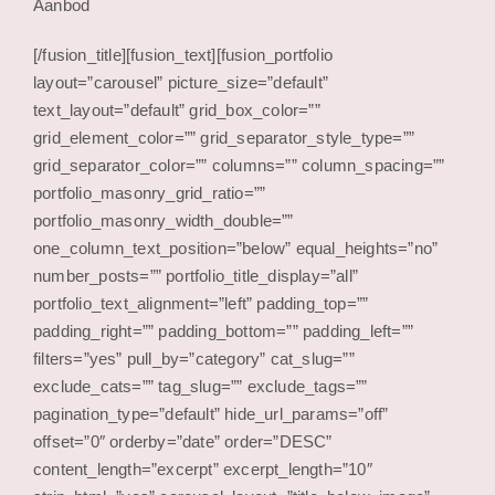
Aanbod
[/fusion_title][fusion_text][fusion_portfolio
layout=”carousel” picture_size=”default”
text_layout=”default” grid_box_color=””
grid_element_color=”” grid_separator_style_type=””
grid_separator_color=”” columns=”” column_spacing=””
portfolio_masonry_grid_ratio=””
portfolio_masonry_width_double=””
one_column_text_position=”below” equal_heights=”no”
number_posts=”” portfolio_title_display=”all”
portfolio_text_alignment=”left” padding_top=””
padding_right=”” padding_bottom=”” padding_left=””
filters=”yes” pull_by=”category” cat_slug=””
exclude_cats=”” tag_slug=”” exclude_tags=””
pagination_type=”default” hide_url_params=”off”
offset=”0″ orderby=”date” order=”DESC”
content_length=”excerpt” excerpt_length=”10″