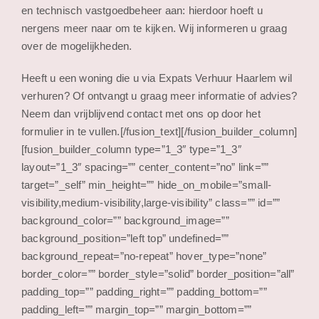
en technisch vastgoedbeheer aan: hierdoor hoeft u
nergens meer naar om te kijken. Wij informeren u graag
over de mogelijkheden.
Heeft u een woning die u via Expats Verhuur Haarlem wil
verhuren? Of ontvangt u graag meer informatie of advies?
Neem dan vrijblijvend contact met ons op door het
formulier in te vullen.[/fusion_text][/fusion_builder_column]
[fusion_builder_column type=”1_3″ type=”1_3″
layout=”1_3″ spacing=”” center_content=”no” link=””
target=”_self” min_height=”” hide_on_mobile=”small-
visibility,medium-visibility,large-visibility” class=”” id=””
background_color=”” background_image=””
background_position=”left top” undefined=””
background_repeat=”no-repeat” hover_type=”none”
border_color=”” border_style=”solid” border_position=”all”
padding_top=”” padding_right=”” padding_bottom=””
padding_left=”” margin_top=”” margin_bottom=””