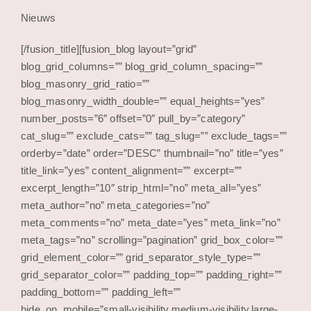
Nieuws
[/fusion_title][fusion_blog layout=”grid”
blog_grid_columns=”” blog_grid_column_spacing=””
blog_masonry_grid_ratio=””
blog_masonry_width_double=”” equal_heights=”yes”
number_posts=”6″ offset=”0″ pull_by=”category”
cat_slug=”” exclude_cats=”” tag_slug=”” exclude_tags=””
orderby=”date” order=”DESC” thumbnail=”no” title=”yes”
title_link=”yes” content_alignment=”” excerpt=””
excerpt_length=”10″ strip_html=”no” meta_all=”yes”
meta_author=”no” meta_categories=”no”
meta_comments=”no” meta_date=”yes” meta_link=”no”
meta_tags=”no” scrolling=”pagination” grid_box_color=””
grid_element_color=”” grid_separator_style_type=””
grid_separator_color=”” padding_top=”” padding_right=””
padding_bottom=”” padding_left=””
hide_on_mobile=”small-visibility,medium-visibility,large-