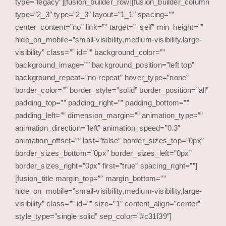
type=”legacy”][fusion_builder_row][fusion_builder_column
type=”2_3″ type=”2_3″ layout=”1_1″ spacing=””
center_content=”no” link=”” target=”_self” min_height=””
hide_on_mobile=”small-visibility,medium-visibility,large-
visibility” class=”” id=”” background_color=””
background_image=”” background_position=”left top”
background_repeat=”no-repeat” hover_type=”none”
border_color=”” border_style=”solid” border_position=”all”
padding_top=”” padding_right=”” padding_bottom=””
padding_left=”” dimension_margin=”” animation_type=””
animation_direction=”left” animation_speed=”0.3″
animation_offset=”” last=”false” border_sizes_top=”0px”
border_sizes_bottom=”0px” border_sizes_left=”0px”
border_sizes_right=”0px” first=”true” spacing_right=””]
[fusion_title margin_top=”” margin_bottom=””
hide_on_mobile=”small-visibility,medium-visibility,large-
visibility” class=”” id=”” size=”1″ content_align=”center”
style_type=”single solid” sep_color=”#c31f39″]