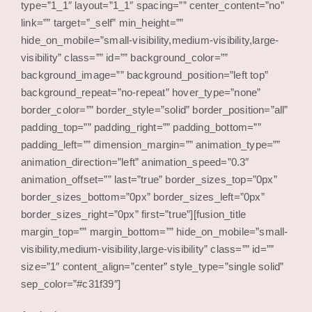
type=”1_1″ layout=”1_1″ spacing=”” center_content=”no”
link=”” target=”_self” min_height=””
hide_on_mobile=”small-visibility,medium-visibility,large-
visibility” class=”” id=”” background_color=””
background_image=”” background_position=”left top”
background_repeat=”no-repeat” hover_type=”none”
border_color=”” border_style=”solid” border_position=”all”
padding_top=”” padding_right=”” padding_bottom=””
padding_left=”” dimension_margin=”” animation_type=””
animation_direction=”left” animation_speed=”0.3″
animation_offset=”” last=”true” border_sizes_top=”0px”
border_sizes_bottom=”0px” border_sizes_left=”0px”
border_sizes_right=”0px” first=”true”][fusion_title
margin_top=”” margin_bottom=”” hide_on_mobile=”small-
visibility,medium-visibility,large-visibility” class=”” id=””
size=”1″ content_align=”center” style_type=”single solid”
sep_color=”#c31f39″]