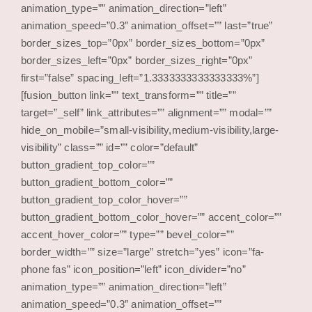
animation_type=”” animation_direction=”left”
animation_speed=”0.3″ animation_offset=”” last=”true”
border_sizes_top=”0px” border_sizes_bottom=”0px”
border_sizes_left=”0px” border_sizes_right=”0px”
first=”false” spacing_left=”1.3333333333333333%”]
[fusion_button link=”” text_transform=”” title=””
target=”_self” link_attributes=”” alignment=”” modal=””
hide_on_mobile=”small-visibility,medium-visibility,large-
visibility” class=”” id=”” color=”default”
button_gradient_top_color=””
button_gradient_bottom_color=””
button_gradient_top_color_hover=””
button_gradient_bottom_color_hover=”” accent_color=””
accent_hover_color=”” type=”” bevel_color=””
border_width=”” size=”large” stretch=”yes” icon=”fa-
phone fas” icon_position=”left” icon_divider=”no”
animation_type=”” animation_direction=”left”
animation_speed=”0.3″ animation_offset=””