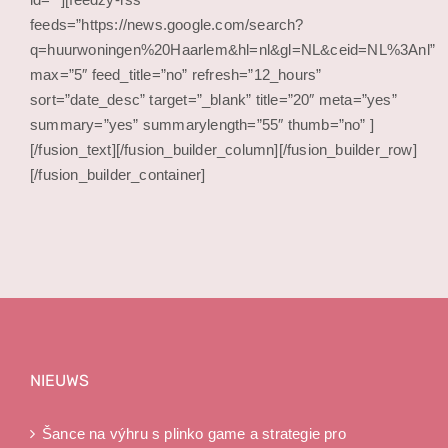
feeds=”https://news.google.com/search?
q=huurwoningen%20Haarlem&hl=nl&gl=NL&ceid=NL%3Anl”
max=”5″ feed_title=”no” refresh=”12_hours”
sort=”date_desc” target=”_blank” title=”20″ meta=”yes”
summary=”yes” summarylength=”55″ thumb=”no” ]
[/fusion_text][/fusion_builder_column][/fusion_builder_row]
[/fusion_builder_container]
online casino zonder registratie
NIEUWS
Šance na výhru s plinko game a strategie pro