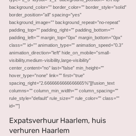
background_color=”” border_color=”” border_style=”solid”
border_position=”all” spacing=”yes”
background_image=”” background_repeat=”no-repeat”
padding_top=”” padding_right=”” padding_bottom=””
padding_left=”” margin_top=”0px” margin_bottom=”0px”
class=”” id=”” animation_type=”” animation_speed=”0.3″
animation_direction=”left” hide_on_mobile=”small-
visibility,medium-visibility,large-visibility”
center_content=”no” last=”false” min_height=””
hover_type=”none” link=”” first=”true”
spacing_right=”2.6666666666666665%”][fusion_text
columns=”” column_min_width=”” column_spacing=””
rule_style=”default” rule_size=”” rule_color=”” class=””
id=””]
Expatsverhuur Haarlem, huis
verhuren Haarlem