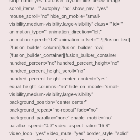
strip_html=”yes” carousel_layout=”title_below_image”
scroll_items=”” autoplay=”no” show_nav=”yes”
mouse_scroll=”no” hide_on_mobile=”small-
visibility,medium-visibility,large-visibility” class=”” id=””
animation_type=”” animation_direction=”left”
animation_speed=”0.3″ animation_offset=”” /][/fusion_text]
[/fusion_builder_column][/fusion_builder_row]
[/fusion_builder_container][fusion_builder_container
hundred_percent=”no” hundred_percent_height=”no”
hundred_percent_height_scroll=”no”
hundred_percent_height_center_content=”yes”
equal_height_columns=”no” hide_on_mobile=”small-
visibility,medium-visibility,large-visibility”
background_position=”center center”
background_repeat=”no-repeat” fade=”no”
background_parallax=”none” enable_mobile=”no”
parallax_speed=”0.3″ video_aspect_ratio=”16:9″
video_loop=”yes” video_mute=”yes” border_style=”solid”