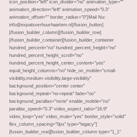
icon_position=”left” icon_divider=”no” animation_type=””
animation_direction=”left” animation_speed=”0.3″
animation_offset=”” border_radius=”0″]Mail Nu:
info@expatsverhuurhaarlem.nl[/fusion_button]
[/fusion_builder_column][/fusion_builder_row]
[/fusion_builder_container][fusion_builder_container
hundred_percent=”no” hundred_percent_height=”no”
hundred_percent_height_scroll=”no”
hundred_percent_height_center_content=”yes”
equal_height_columns=”no” hide_on_mobile=”small-
visibility,medium-visibility,large-visibility”
background_position=”center center”
background_repeat=”no-repeat” fade=”no”
background_parallax=”none” enable_mobile=”no”
parallax_speed=”0.3″ video_aspect_ratio=”16:9″
video_loop=”yes” video_mute=”yes” border_style=”solid”
flex_column_spacing=”0px” type=”legacy”]
[fusion_builder_row][fusion_builder_column type=”1_1″