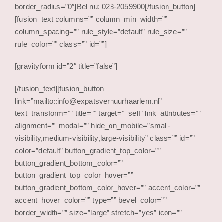
border_radius=”0″]Bel nu: 023-2059900[/fusion_button]
[fusion_text columns=”” column_min_width=””
column_spacing=”” rule_style=”default” rule_size=””
rule_color=”” class=”” id=””]
[gravityform id=”2″ title=”false”]
[/fusion_text][fusion_button
link=”mailto::info@expatsverhuurhaarlem.nl”
text_transform=”” title=”” target=”_self” link_attributes=””
alignment=”” modal=”” hide_on_mobile=”small-
visibility,medium-visibility,large-visibility” class=”” id=””
color=”default” button_gradient_top_color=””
button_gradient_bottom_color=””
button_gradient_top_color_hover=””
button_gradient_bottom_color_hover=”” accent_color=””
accent_hover_color=”” type=”” bevel_color=””
border_width=”” size=”large” stretch=”yes” icon=””