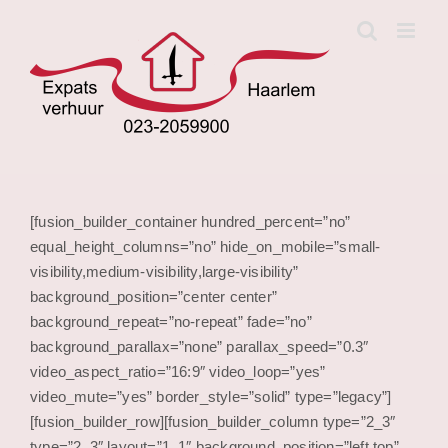
Skip
to
content
[fusion_builder_container hundred_percent=”no”
equal_height_columns=”no” hide_on_mobile=”small-
visibility,medium-visibility,large-visibility”
background_position=”center center”
background_repeat=”no-repeat” fade=”no”
background_parallax=”none” parallax_speed=”0.3″
video_aspect_ratio=”16:9″ video_loop=”yes”
video_mute=”yes” border_style=”solid” type=”legacy”]
[fusion_builder_row][fusion_builder_column type=”2_3″
type=”2_3″ layout=”1_1″ background_position=”left top”